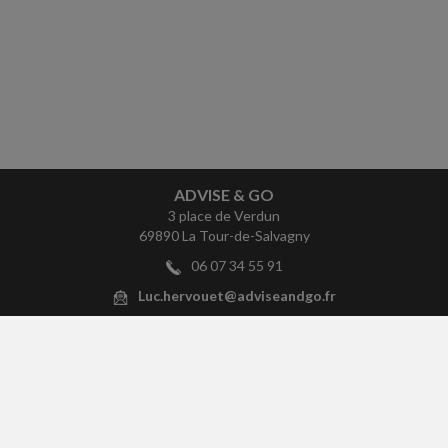
ADVISE & GO
3 place de Verdun
69890 La Tour-de-Salvagny
06 07 34 55 91
Luc.hervouet@adviseandgo.fr
ACCUEIL
PLAN
MENTIONS LÉGALES
POLITIQUE DE CONFIDENTIALITÉ