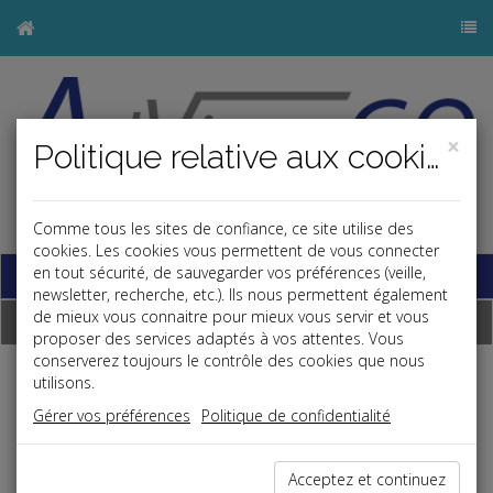
×
Politique relative aux cookies
j
Comme tous les sites de confiance, ce site utilise des
cookies. Les cookies vous permettent de vous connecter
Base documentaire
en tout sécurité, de sauvegarder vos préférences (veille,
newsletter, recherche, etc.). Ils nous permettent également
de mieux vous connaitre pour mieux vous servir et vous
Dépêches
proposer des services adaptés à vos attentes. Vous
conserverez toujours le contrôle des cookies que nous
utilisons.
j
a
b
Fiscal TPE
Gérer vos préférences
Politique de confidentialité
Date: 2019-06-19
DROIT À L'ERREUR
Acceptez et continuez