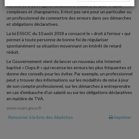
Confronté à des règles, notamment fiscales, de plus en plus
complexes et changeantes, il n'est pas rare pour un particulier ou
un professionnel de commettre des erreurs dans ses démarches
et obligations déclaratives.
La loi ESSOC du 10 août 2018 a consacré le « droit à l'erreur » qui
permet à toute personne de bonne foi de régulariser
spontanément sa situation moyennant un intérêt de retard
réduit.
Le Gouvernement vient de lancer un nouveau site Internet
baptisé « Oups.fr » qui recense les erreurs les plus fréquentes et
donne des conseils pour les éviter. Par exemple, un professionnel
peut y trouver des informations sur les modalités de mise à jour
de son compte professionnel, sur les démarches à entreprendre
en cas d'embauche d'un salarié ou sur les obligations déclaratives
en matière de TVA.
www.oups.gouv.fr
Retourner à la liste des dépêches
Imprimer