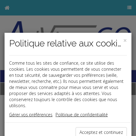
×
Politique relative aux cookies
j
Comme tous les sites de confiance, ce site utilise des
cookies. Les cookies vous permettent de vous connecter
Base documentaire
en tout sécurité, de sauvegarder vos préférences (veille,
newsletter, recherche, etc.). Ils nous permettent également
de mieux vous connaitre pour mieux vous servir et vous
Dépêches
proposer des services adaptés à vos attentes. Vous
conserverez toujours le contrôle des cookies que nous
utilisons.
j
a
b
Vie des affaires
Gérer vos préférences
Politique de confidentialité
Date: 2020-05-29
VICE CACHÉ ET DÉPÔT-VENTE
Acceptez et continuez