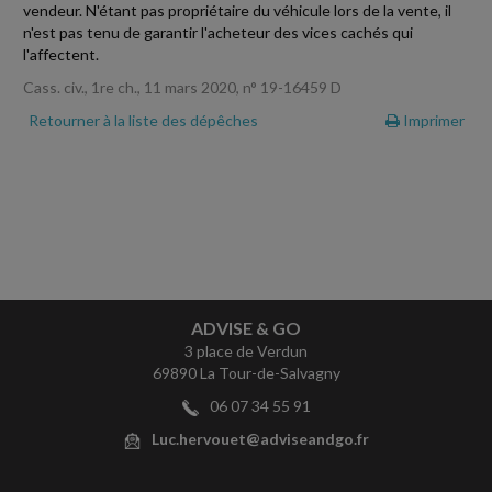
vendeur. N'étant pas propriétaire du véhicule lors de la vente, il
n'est pas tenu de garantir l'acheteur des vices cachés qui
l'affectent.
Cass. civ., 1re ch., 11 mars 2020, n° 19-16459 D
Retourner à la liste des dépêches
Imprimer
ADVISE & GO
3 place de Verdun
69890 La Tour-de-Salvagny
06 07 34 55 91
Luc.hervouet@adviseandgo.fr