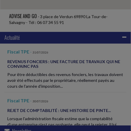
ADVISE AND GO
- 3 place de Verdun 69890 La Tour-de-
Salvagny - Tél : 06 07 34 55 91
Actualité
Fiscal TPE
-
31/07/2026
REVENUS FONCIERS : UNE FACTURE DE TRAVAUX QUI NE
CONVAINC PAS
Pour être déductibles des revenus fonciers, les travaux doivent
avoir été effectués par le propriétaire, réellement payés au
cours de l'année d'imposition...
Fiscal TPE
-
30/07/2026
REJET DE COMPTABILITÉ : UNE HISTOIRE DE PINTE...
Lorsque l'administration fiscale estime que la comptabilité
d'une entreprise n'est pas probante, elle peut la rejeter. Il lui
Newsletter
appartient alors de reconstituer...