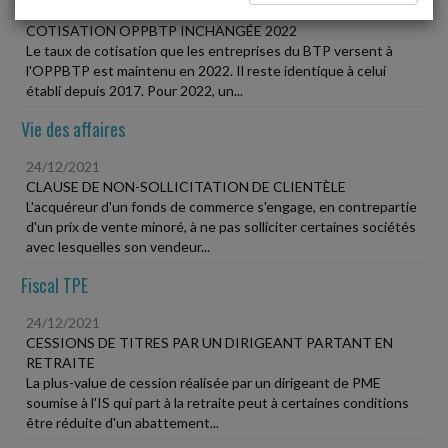
24/12/2021
COTISATION OPPBTP INCHANGÉE 2022
Le taux de cotisation que les entreprises du BTP versent à
l'OPPBTP est maintenu en 2022. Il reste identique à celui
établi depuis 2017. Pour 2022, un...
Vie des affaires
24/12/2021
CLAUSE DE NON-SOLLICITATION DE CLIENTÈLE
L'acquéreur d'un fonds de commerce s'engage, en contrepartie
d'un prix de vente minoré, à ne pas solliciter certaines sociétés
avec lesquelles son vendeur...
Fiscal TPE
24/12/2021
CESSIONS DE TITRES PAR UN DIRIGEANT PARTANT EN
RETRAITE
La plus-value de cession réalisée par un dirigeant de PME
soumise à l'IS qui part à la retraite peut à certaines conditions
être réduite d'un abattement...