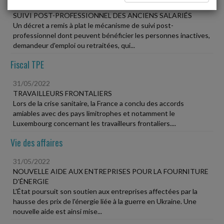
31/05/2022
SUIVI POST-PROFESSIONNEL DES ANCIENS SALARIÉS
Un décret a remis à plat le mécanisme de suivi post-
professionnel dont peuvent bénéficier les personnes inactives,
demandeur d'emploi ou retraitées, qui...
Fiscal TPE
31/05/2022
TRAVAILLEURS FRONTALIERS
Lors de la crise sanitaire, la France a conclu des accords
amiables avec des pays limitrophes et notamment le
Luxembourg concernant les travailleurs frontaliers....
Vie des affaires
31/05/2022
NOUVELLE AIDE AUX ENTREPRISES POUR LA FOURNITURE
D'ÉNERGIE
L'État poursuit son soutien aux entreprises affectées par la
hausse des prix de l'énergie liée à la guerre en Ukraine. Une
nouvelle aide est ainsi mise...