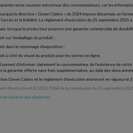
arantie reste souvent méconnue des consommateurs, car les information
ourquoi la directive « Green Claims » de 2024 impose désormais un format
er l'accès et la lisibilité. Le règlement d'exécution du 25 septembre 2025 
is, lorsque le producteur propose une garantie commerciale de durabilité
oit sur l'emballage du produit ;
oit dans le rayonnage d'exposition ;
oit à côté du visuel du produit pour les ventes en ligne.
l permet d'informer clairement le consommateur de l'existence de cette 
e la garantie offerte sans frais supplémentaires, au-delà des deux année
ctive Green Claims et le règlement d'exécution entreront en vigueur le
nt d'exécution (UE) 2025/1960 de la commission du 25 septembre 2025, Jo
ner à la liste des dépêches