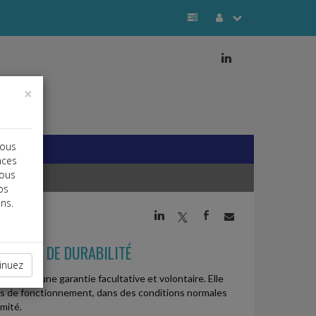
j
×
vous
nces
vous
os
ns.
j
a
b
ERCIALE DE DURABILITÉ
inuez
ur, est une garantie facultative et volontaire. Elle
es de fonctionnement, dans des conditions normales
mité.