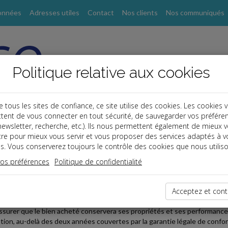
onnées
Adresses utiles
Contact
Nos clients
Nos communiqués
Politique relative aux cookies
ous les sites de confiance, ce site utilise des cookies. Les cookies 
tent de vous connecter en tout sécurité, de sauvegarder vos préfére
s
, newsletter, recherche, etc.). Ils nous permettent également de mieux 
tre pour mieux vous servir et vous proposer des services adaptés à v
s. Vous conserverez toujours le contrôle des cookies que nous utiliso
 affaires
vos préférences
Politique de confidentialité
2025-11-25
AN » : LE LABEL QUI REND VISIBLE LA GARANTIE COMM
Acceptez et cont
ntie commerciale de durabilité, proposée par le producteur au consommate
assurer que le bien acheté conservera ses propriétés et ses performanc
sation, au-delà des deux années couvertes par la garantie légale de confor